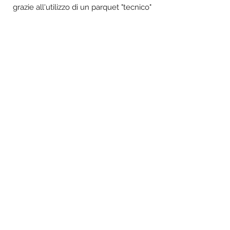
grazie all'utilizzo di un parquet "tecnico"
ed alla valorizzazione dei decori a
soffitto e dell'illuminazione.
Show More